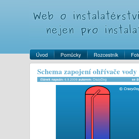
Úvod
Pomůcky
Rozcestník
Fot
Schema zapojení ohřívače vody 
článek napsán:
6.9.2009
autorem:
CrazyDog
se št