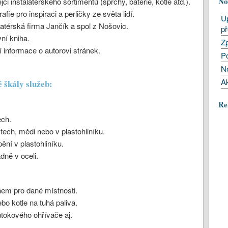
No
ci instalatérského sortimentů (sprchy, baterie, kotle atd.).
afie pro inspiraci a perličky ze světa lidí.
U
latérská firma Jančík a spol z Nošovic.
p
ní kniha.
Zp
informace o autorovi stránek.
P
N
Ak
 škály služeb:
Re
ech.
ech, mědi nebo v plastohliníku.
ní v plastohliníku.
dně v oceli.
hem pro dané místnosti.
bo kotle na tuhá paliva.
ůtokového ohřívače aj.