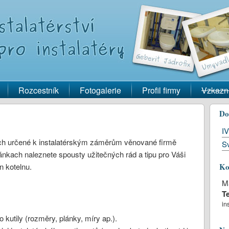
Rozcestník
Fotogalerie
Profil firmy
Vzkazn
Do
IV
ch určené k instalatérským záměrům věnované firmě
Sv
ránkach naleznete spousty užitečných rád a tipu pro Váši
n kotelnu.
Ko
Ma
Te
in
 kutily (rozměry, plánky, míry ap.).