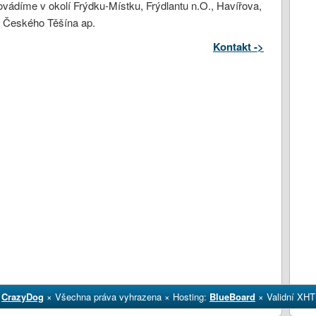
ovádíme v okolí Frýdku-Místku, Frýdlantu n.O., Havířova,
, Českého Těšína ap.
Kontakt ->
9
CrazyDog
× Všechna práva vyhrazena × Hosting:
BlueBoard
× Validní XHT