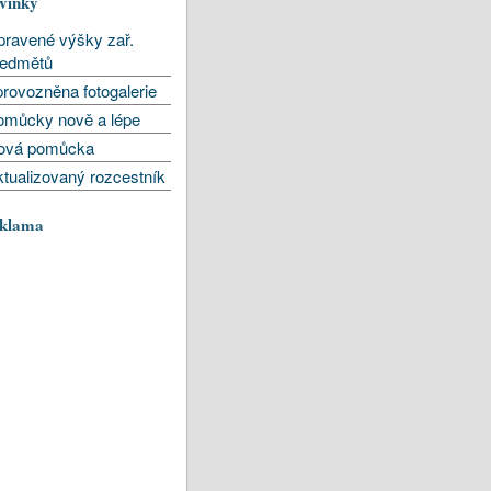
vinky
pravené výšky zař.
ředmětů
rovozněna fotogalerie
omůcky nově a lépe
ová pomůcka
tualizovaný rozcestník
klama