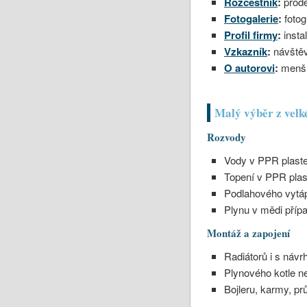
Rozcestník
:
prodej
Fotogalerie
:
fotogr
Profil firmy
:
insta
Vzkazník
:
návštěv
O autorovi
:
menší 
Malý výběr z velké
Rozvody
Vody v PPR plast
Topení v PPR plast
Podlahového vytápě
Plynu v mědi přípa
Montáž a zapojení
Radiátorů i s návr
Plynového kotle ne
Bojleru, karmy, pr