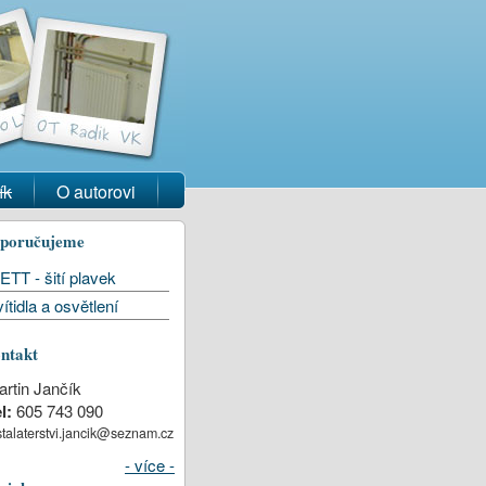
ík
O autorovi
poručujeme
ETT - šití plavek
ítidla a osvětlení
ntakt
rtin Jančík
l:
605 743 090
stalaterstvi.jancik@seznam.cz
- více -