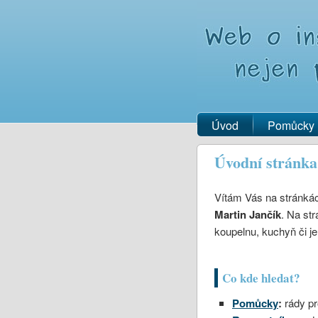
Úvod
Pomůcky
Úvodní stránka
Vítám Vás na stránká
Martin Jančík
. Na st
koupelnu, kuchyň či je
Co kde hledat?
Pomůcky
:
rády pro