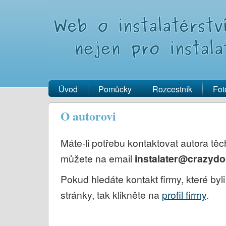
Úvod
Pomůcky
Rozcestník
Fot
O autorovi
Máte-li potřebu kontaktovat autora těc
můžete na email
instalater@crazydo
Pokud hledáte kontakt firmy, které byl
stránky, tak klikněte na
profil firmy
.